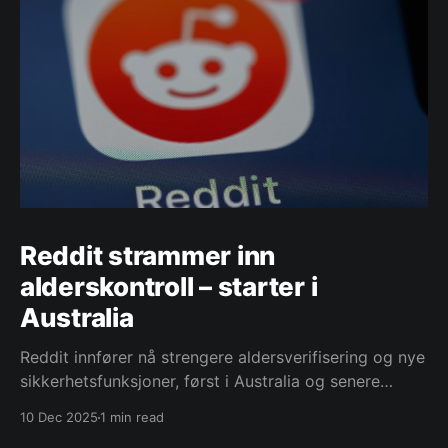
Reddit strammer inn
alderskontroll – starter i
Australia
Reddit innfører nå strengere aldersverifisering og nye
sikkerhetsfunksjoner, først i Australia og senere
globalt. Målet er å beskytte mindreårige bedre og
10 Dec 2025
1 min read
møte nye lovkrav. Kontoer i Australia vil kun være